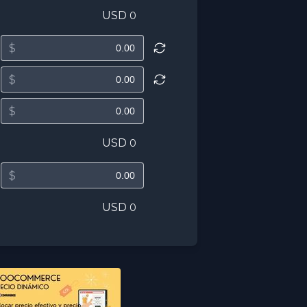
USD
0
$
$
$
USD
0
$
USD
0