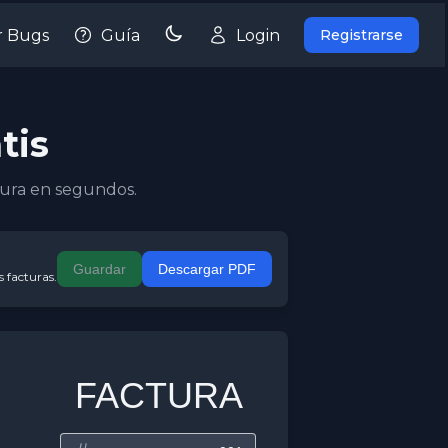
r Bugs
Guía
Login
Registrarse
tis
ctura en segundos.
Guardar
Descargar PDF
 facturas.